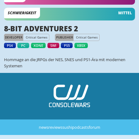
SCHWIERIGKEIT
MITTEL
8-BIT ADVENTURES 2
DEVELOPER
Critical Games
PUBLISHER
Critical Games
PS4
PC
XONE
SWI
PS5
XBSX
Hommage an die JRPGs der NES, SNES und PS1-Ära mit modernen
Systemen
news
reviews
sushi
podcasts
forum