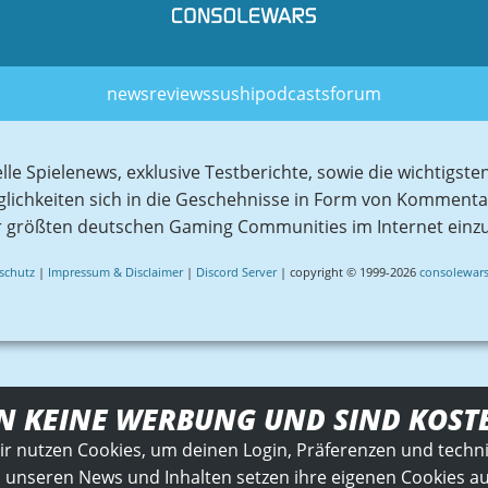
news
reviews
sushi
podcasts
forum
elle Spielenews, exklusive Testberichte, sowie die wichtig
glichkeiten sich in die Geschehnisse in Form von Komment
r größten deutschen Gaming Communities im Internet einz
schutz
|
Impressum & Disclaimer
|
Discord Server
| copyright © 1999-2026
consolewars
N KEINE WERBUNG UND SIND KOST
ir nutzen Cookies, um deinen Login, Präferenzen und techn
 unseren News und Inhalten setzen ihre eigenen Cookies auf