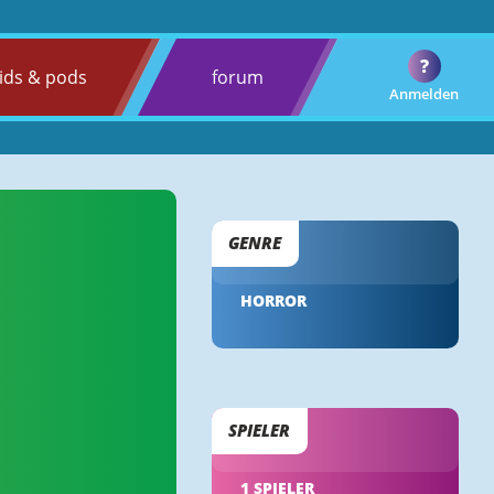
?
ids & pods
forum
Anmelden
GENRE
HORROR
SPIELER
1 SPIELER