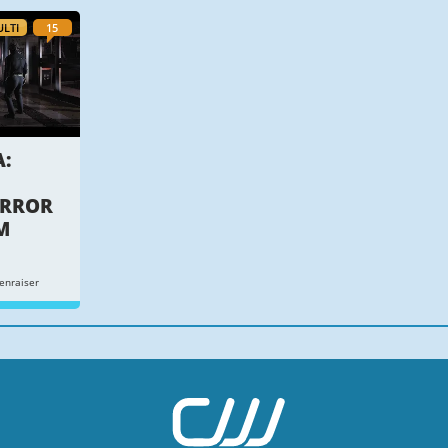
LTI
15
:
ORROR
M
enraiser