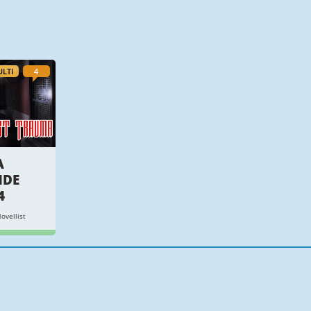
LTI
4
A
NDE
4
ovellist