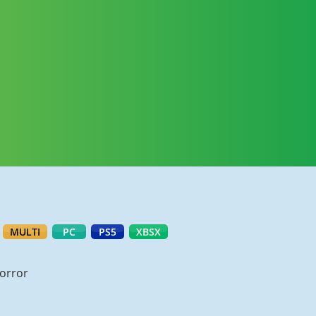
MULTI
PC
PS5
XBSX
orror