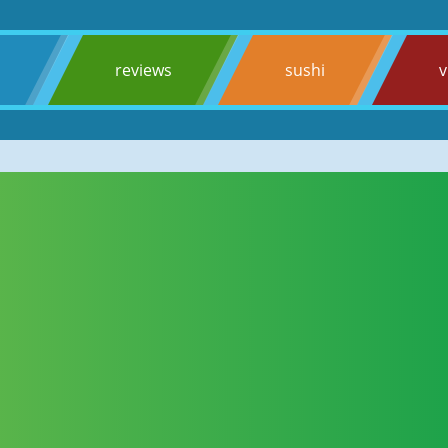
s
reviews
sushi
v