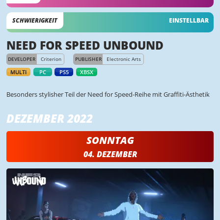
SCHWIERIGKEIT
EINSTELLBAR
NEED FOR SPEED UNBOUND
DEVELOPER
Criterion
PUBLISHER
Electronic Arts
MULTI
PC
PS5
XBSX
Besonders stylisher Teil der Need for Speed-Reihe mit Graffiti-Ästhetik
DEZEMBER 2022
SONNTAG
04. DEZEMBER