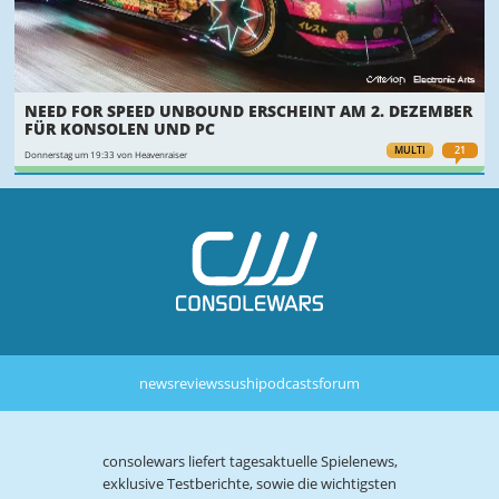
NEED FOR SPEED UNBOUND ERSCHEINT AM 2. DEZEMBER
FÜR KONSOLEN UND PC
MULTI
21
Donnerstag um 19:33 von Heavenraiser
news
reviews
sushi
podcasts
forum
consolewars liefert tagesaktuelle Spielenews,
exklusive Testberichte, sowie die wichtigsten