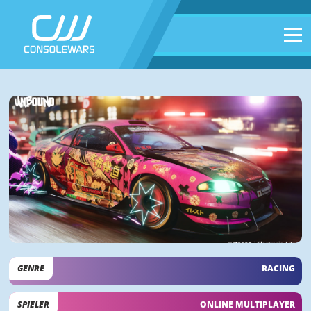
GENRE
RACING
SPIELER
ONLINE MULTIPLAYER