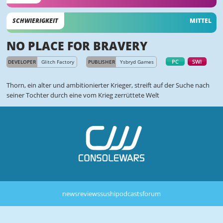
SCHWIERIGKEIT
MITTEL
NO PLACE FOR BRAVERY
PC
SWI
DEVELOPER
Glitch Factory
PUBLISHER
Ysbryd Games
Thorn, ein alter und ambitionierter Krieger, streift auf der Suche nach
seiner Tochter durch eine vom Krieg zerrüttete Welt
news
reviews
sushi
podcasts
forum