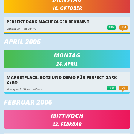
16. OKTOBER
PERFEKT DARK NACHFOLGER BEKANNT
360
114
Dienstag um 11:48 von fry
APRIL 2006
MONTAG
24. APRIL
MARKETPLACE: BOTS UND DEMO FÜR PERFECT DARK
ZERO
360
20
Montag um 21:34 von HotSauce
FEBRUAR 2006
MITTWOCH
22. FEBRUAR