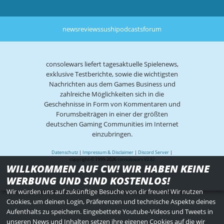
news
reviews
sushi
podcasts
forum
consolewars liefert tagesaktuelle Spielenews,
exklusive Testberichte, sowie die wichtigsten
Nachrichten aus dem Games Business und
zahlreiche Möglichkeiten sich in die
Geschehnisse in Form von Kommentaren und
Forumsbeiträgen in einer der größten
deutschen Gaming Communities im Internet
einzubringen.
Datenschutz
|
Impressum & Disclaimer
|
Discord Server
|
copyright © 1999-2026
consolewars V2.82
WILLKOMMEN AUF CW! WIR HABEN KEINE
WERBUNG UND SIND KOSTENLOS!
Wir würden uns auf zukünftige Besuche von dir freuen! Wir nutzen
Cookies, um deinen Login, Präferenzen und technische Aspekte deines
Aufenthalts zu speichern. Eingebettete Youtube-Videos und Tweets in
unseren News und Inhalten setzen ihre eigenen Cookies auf die wir