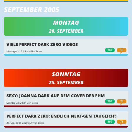
SEPTEMBER 2005
MONTAG
26. SEPTEMBER
VIELE PERFECT DARK ZERO VIDEOS
360
40
Montag um 16:43 von HotSauce
SONNTAG
25. SEPTEMBER
SEXY: JOANNA DARK AUF DEM COVER DER FHM
360
79
Sonntag um 20:31 von Becks
PERFECT DARK ZERO: ENDLICH NEXT-GEN TAUGLICH?
360
73
25. Sep. 2005 um 08:29 von Becks