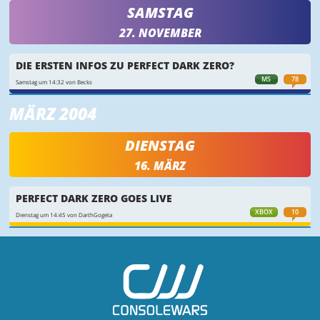
SAMSTAG
27. NOVEMBER
DIE ERSTEN INFOS ZU PERFECT DARK ZERO?
MS
78
Samstag um 14:32 von Becks
MÄRZ 2004
DIENSTAG
16. MÄRZ
PERFECT DARK ZERO GOES LIVE
XBOX
10
Dienstag um 14:45 von DarthGogeta