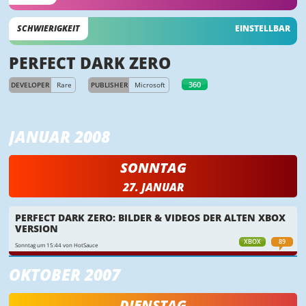
SCHWIERIGKEIT
EINSTELLBAR
PERFECT DARK ZERO
360
DEVELOPER
Rare
PUBLISHER
Microsoft
JANUAR 2008
SONNTAG
27. JANUAR
PERFECT DARK ZERO: BILDER & VIDEOS DER ALTEN XBOX
VERSION
XBOX
89
Sonntag um 15:44 von HotSauce
OKTOBER 2007
DIENSTAG