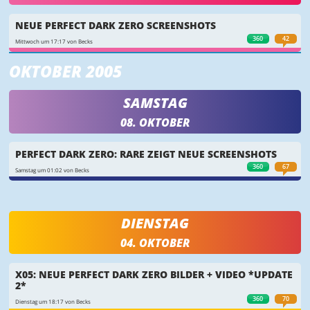
NEUE PERFECT DARK ZERO SCREENSHOTS
360
42
Mittwoch um 17:17 von Becks
OKTOBER 2005
SAMSTAG
08. OKTOBER
PERFECT DARK ZERO: RARE ZEIGT NEUE SCREENSHOTS
360
67
Samstag um 01:02 von Becks
DIENSTAG
04. OKTOBER
X05: NEUE PERFECT DARK ZERO BILDER + VIDEO *UPDATE
2*
360
70
Dienstag um 18:17 von Becks