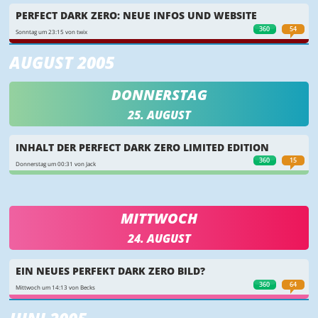
PERFECT DARK ZERO: NEUE INFOS UND WEBSITE
360
54
Sonntag um 23:15 von twix
AUGUST 2005
DONNERSTAG
25. AUGUST
INHALT DER PERFECT DARK ZERO LIMITED EDITION
360
15
Donnerstag um 00:31 von Jack
MITTWOCH
24. AUGUST
EIN NEUES PERFEKT DARK ZERO BILD?
360
64
Mittwoch um 14:13 von Becks