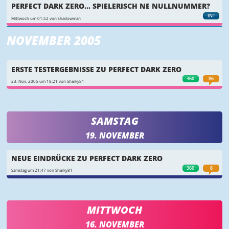
PERFECT DARK ZERO... SPIELERISCH NE NULLNUMMER?
INT
Mittwoch um 01:52 von shadowman
NOVEMBER 2005
ERSTE TESTERGEBNISSE ZU PERFECT DARK ZERO
360
86
23. Nov. 2005 um 18:21 von Sharky81
SAMSTAG
19. NOVEMBER
NEUE EINDRÜCKE ZU PERFECT DARK ZERO
360
8
Samstag um 21:47 von Sharky81
MITTWOCH
16. NOVEMBER