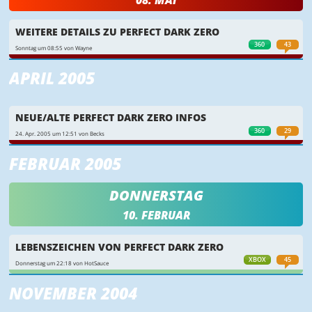
WEITERE DETAILS ZU PERFECT DARK ZERO
360
43
Sonntag um 08:55 von Wayne
APRIL 2005
NEUE/ALTE PERFECT DARK ZERO INFOS
360
29
24. Apr. 2005 um 12:51 von Becks
FEBRUAR 2005
DONNERSTAG
10. FEBRUAR
LEBENSZEICHEN VON PERFECT DARK ZERO
XBOX
45
Donnerstag um 22:18 von HotSauce
NOVEMBER 2004