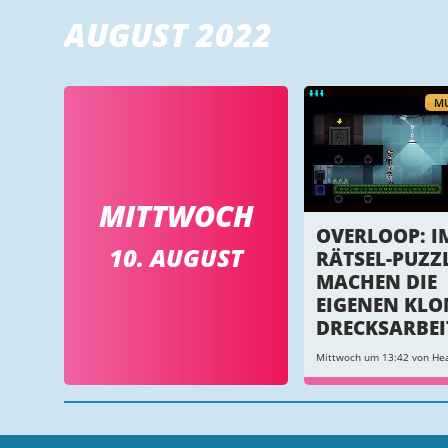
AUGUST 2022
MU
MITTWOCH
OVERLOOP: I
10. AUGUST
RÄTSEL-PUZZL
MACHEN DIE
EIGENEN KLO
DRECKSARBEI
Mittwoch um 13:42 von Hea