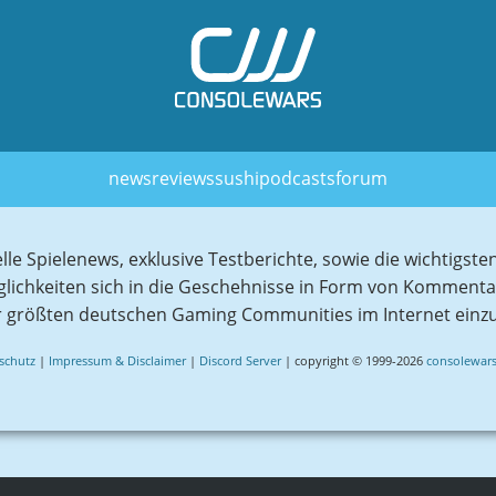
news
reviews
sushi
podcasts
forum
elle Spielenews, exklusive Testberichte, sowie die wichtig
glichkeiten sich in die Geschehnisse in Form von Komment
r größten deutschen Gaming Communities im Internet einz
schutz
|
Impressum & Disclaimer
|
Discord Server
| copyright © 1999-2026
consolewars