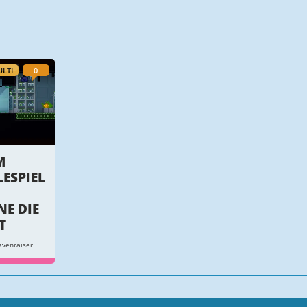
LTI
0
M
ESPIEL
NE DIE
T
venraiser