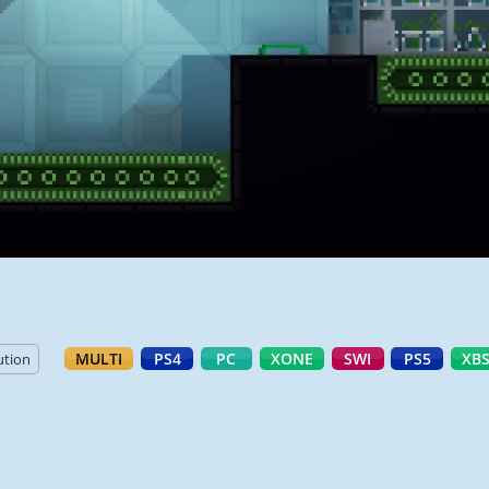
MULTI
PS4
PC
XONE
SWI
PS5
XB
ution