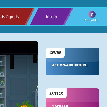
?
ids & pods
forum
Anmelden
GENRE
ACTION-ADVENTURE
SPIELER
1 SPIELER