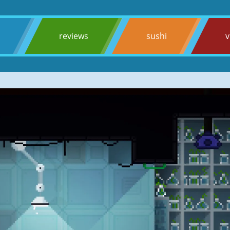
s
reviews
sushi
v