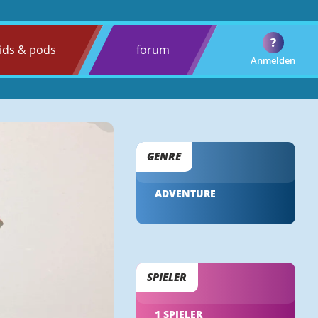
?
ids & pods
forum
Anmelden
GENRE
ADVENTURE
SPIELER
1 SPIELER