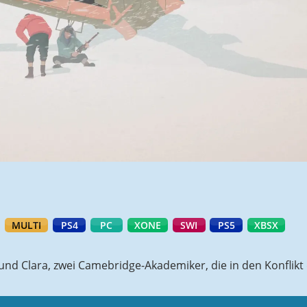
MULTI
PS4
PC
XONE
SWI
PS5
XBSX
nd Clara, zwei Camebridge-Akademiker, die in den Konflikt 