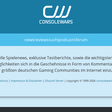
news
reviews
sushi
podcasts
forum
elle Spielenews, exklusive Testberichte, sowie die wichtig
glichkeiten sich in die Geschehnisse in Form von Komment
r größten deutschen Gaming Communities im Internet einz
schutz
|
Impressum & Disclaimer
|
Discord Server
| copyright © 1999-2026
consolewars