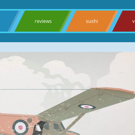
s
reviews
sushi
v