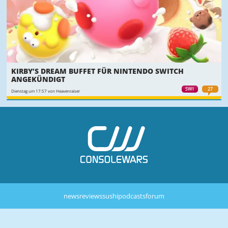
KIRBY’S DREAM BUFFET FÜR NINTENDO SWITCH
ANGEKÜNDIGT
SWI
27
Dienstag um 17:57 von Heavenraiser
news
reviews
sushi
podcasts
forum