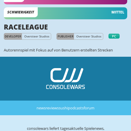
SCHWIERIGKEIT
MITTEL
RACELEAGUE
PC
DEVELOPER
Oversteer Studios
PUBLISHER
Oversteer Studios
Autorennspiel mit Fokus auf von Benutzern erstellten Strecken
news
reviews
sushi
podcasts
forum
consolewars liefert tagesaktuelle Spielenews,