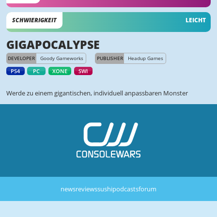
SCHWIERIGKEIT
LEICHT
GIGAPOCALYPSE
DEVELOPER
Goody Gameworks
PUBLISHER
Headup Games
PS4
PC
XONE
SWI
Werde zu einem gigantischen, individuell anpassbaren Monster
news
reviews
sushi
podcasts
forum