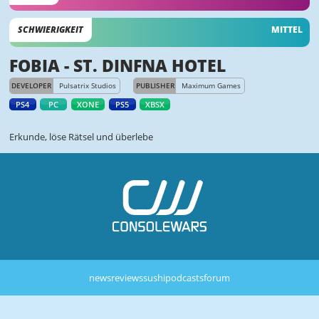
SCHWIERIGKEIT
MITTEL
FOBIA - ST. DINFNA HOTEL
DEVELOPER
Pulsatrix Studios
PUBLISHER
Maximum Games
PS4
PC
XONE
PS5
XBSX
Erkunde, löse Rätsel und überlebe
news
reviews
sushi
podcasts
forum