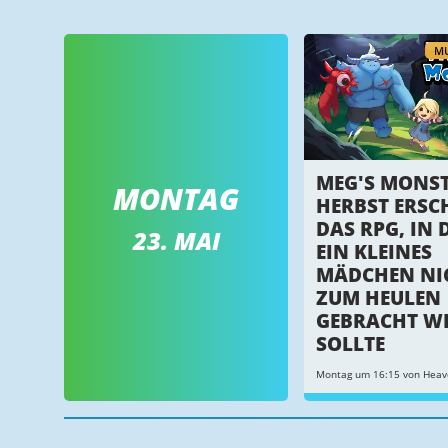
MU
MEG'S MONST
MONTAG
HERBST ERSC
DAS RPG, IN 
23. MAI
EIN KLEINES
MÄDCHEN NI
ZUM HEULEN
GEBRACHT W
SOLLTE
Montag um 16:15 von Heav