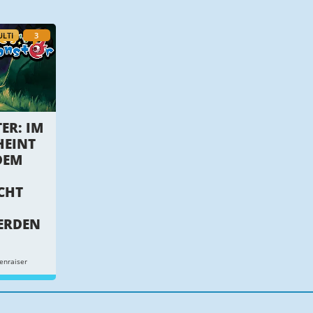
LTI
3
ER: IM
HEINT
DEM
CHT
ERDEN
enraiser