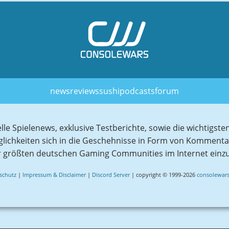
news
reviews
sushi
podcasts
forum
elle Spielenews, exklusive Testberichte, sowie die wichtig
glichkeiten sich in die Geschehnisse in Form von Komment
r größten deutschen Gaming Communities im Internet einz
schutz
|
Impressum & Disclaimer
|
Discord Server
| copyright © 1999-2026
consolewars