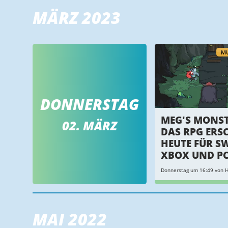
MÄRZ 2023
MU
DONNERSTAG
MEG'S MONST
02. MÄRZ
DAS RPG ERS
HEUTE FÜR S
XBOX UND P
Donnerstag um 16:49 von H
MAI 2022