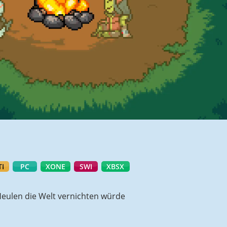
I
PC
XONE
SWI
XBSX
Heulen die Welt vernichten würde