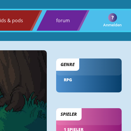
?
ids & pods
forum
Anmelden
GENRE
RPG
SPIELER
1 SPIELER