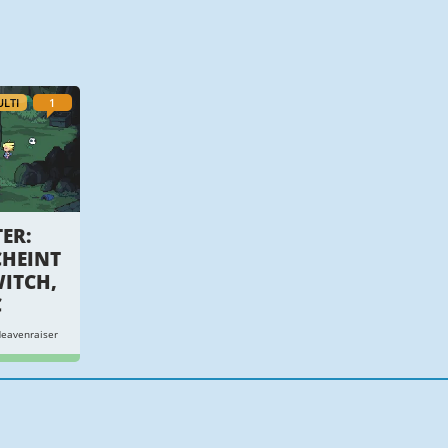
LTI
1
ER:
CHEINT
WITCH,
C
eavenraiser