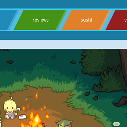
s
reviews
sushi
v