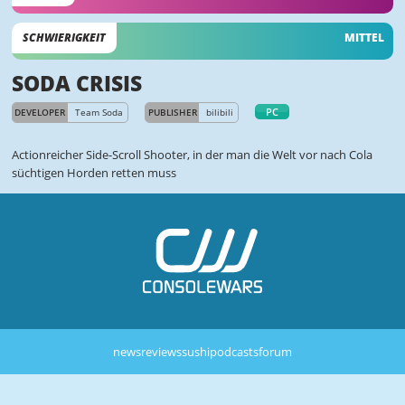
SCHWIERIGKEIT
MITTEL
SODA CRISIS
PC
DEVELOPER
Team Soda
PUBLISHER
bilibili
Actionreicher Side-Scroll Shooter, in der man die Welt vor nach Cola
süchtigen Horden retten muss
news
reviews
sushi
podcasts
forum