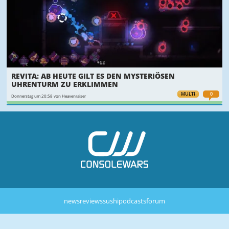
REVITA: AB HEUTE GILT ES DEN MYSTERIÖSEN
UHRENTURM ZU ERKLIMMEN
MULTI
0
Donnerstag um 20:58 von Heavenraiser
news
reviews
sushi
podcasts
forum