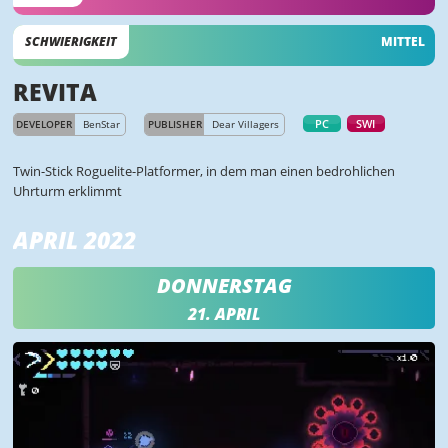
SCHWIERIGKEIT
MITTEL
REVITA
PC
SWI
DEVELOPER
BenStar
PUBLISHER
Dear Villagers
Twin-Stick Roguelite-Platformer, in dem man einen bedrohlichen
Uhrturm erklimmt
APRIL 2022
DONNERSTAG
21. APRIL