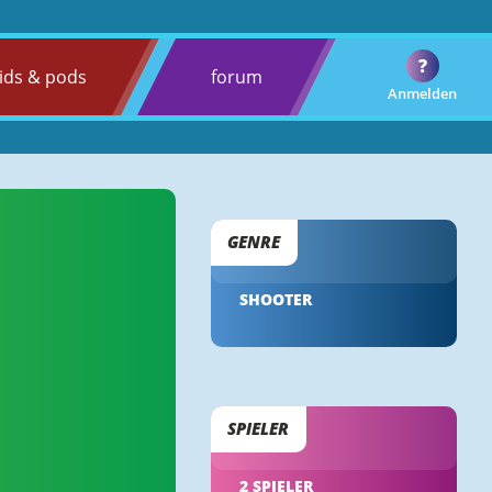
?
ids & pods
forum
Anmelden
GENRE
SHOOTER
SPIELER
2 SPIELER