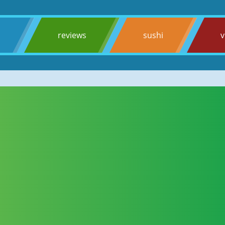
s
reviews
sushi
v