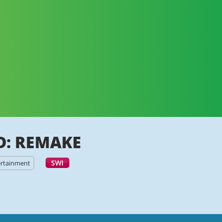
D: REMAKE
SWI
ertainment