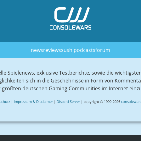
news
reviews
sushi
podcasts
forum
elle Spielenews, exklusive Testberichte, sowie die wichtig
glichkeiten sich in die Geschehnisse in Form von Komment
r größten deutschen Gaming Communities im Internet einz
schutz
|
Impressum & Disclaimer
|
Discord Server
| copyright © 1999-2026
consolewars