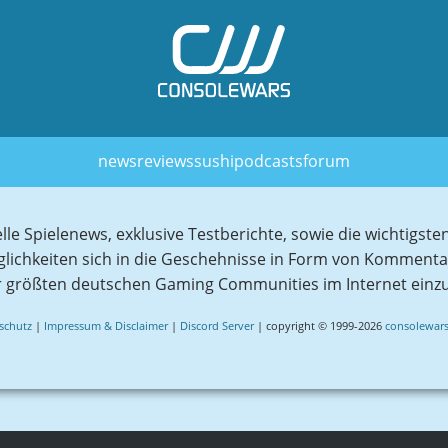
news
reviews
sushi
podcasts
forum
elle Spielenews, exklusive Testberichte, sowie die wichtig
glichkeiten sich in die Geschehnisse in Form von Komment
r größten deutschen Gaming Communities im Internet einz
schutz
|
Impressum & Disclaimer
|
Discord Server
| copyright © 1999-2026
consolewars