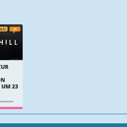
LTI
24
ZUR
ON
 UM 23
venraiser