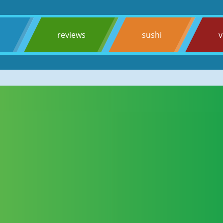
s
reviews
sushi
v