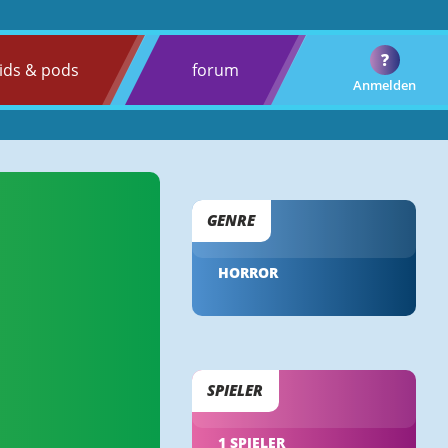
?
ids & pods
forum
Anmelden
GENRE
HORROR
SPIELER
1 SPIELER