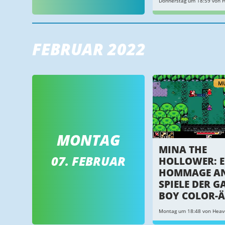
Donnerstag um 18:59 von H
FEBRUAR 2022
MU
MONTAG
MINA THE
07. FEBRUAR
HOLLOWER: E
HOMMAGE AN
SPIELE DER G
BOY COLOR-
Montag um 18:48 von Heav