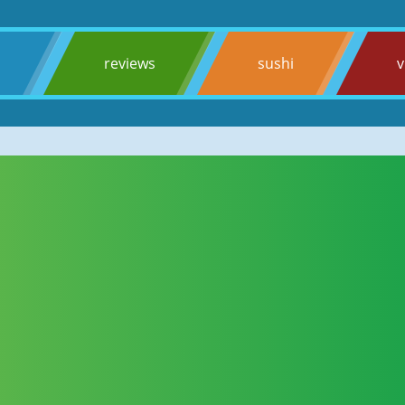
s
reviews
sushi
v