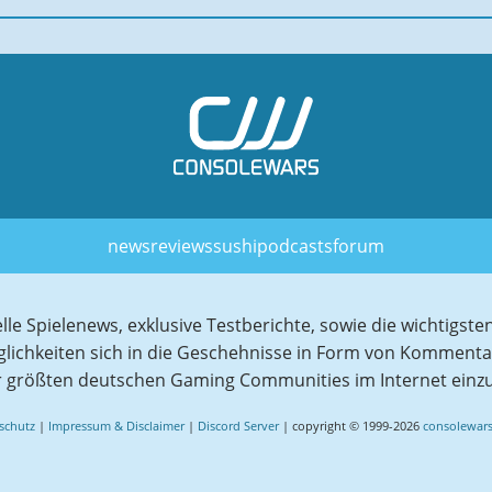
news
reviews
sushi
podcasts
forum
elle Spielenews, exklusive Testberichte, sowie die wichtig
glichkeiten sich in die Geschehnisse in Form von Komment
r größten deutschen Gaming Communities im Internet einz
schutz
|
Impressum & Disclaimer
|
Discord Server
| copyright © 1999-2026
consolewars