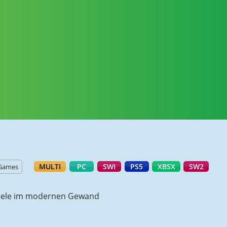
MULTI
PC
SWI
PS5
XBSX
SW2
 Games
piele im modernen Gewand