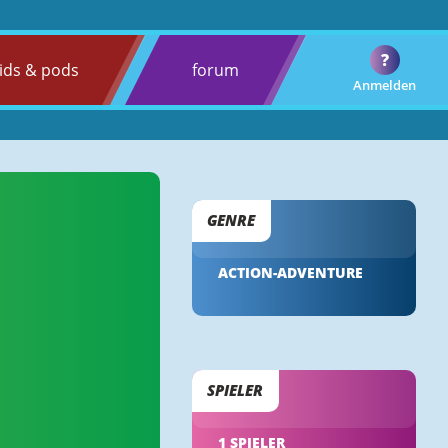
?
ids & pods
forum
Anmelden
GENRE
ACTION-ADVENTURE
SPIELER
1 SPIELER