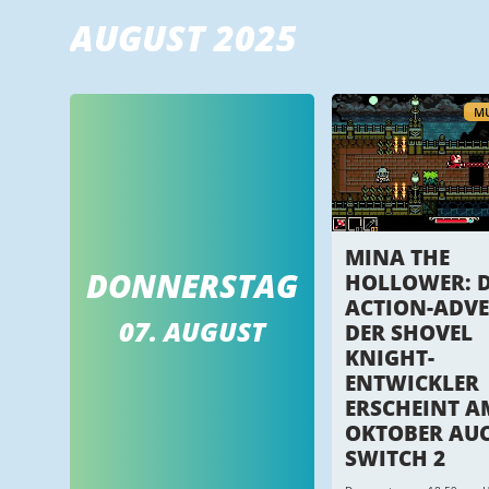
AUGUST 2025
MU
MINA THE
DONNERSTAG
HOLLOWER: D
ACTION-ADV
07. AUGUST
DER SHOVEL
KNIGHT-
ENTWICKLER
ERSCHEINT AM
OKTOBER AUC
SWITCH 2