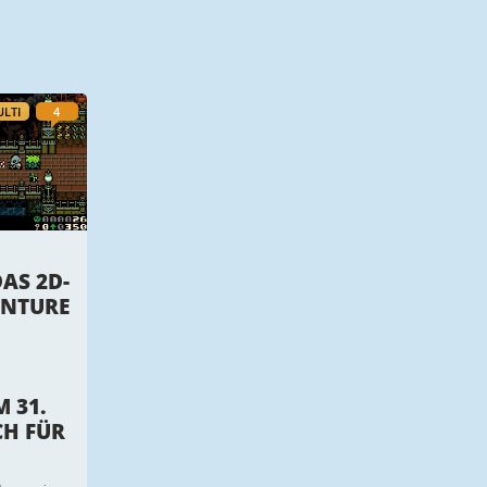
LTI
4
AS 2D-
ENTURE
 31.
H FÜR