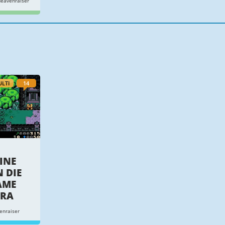
eavenraiser
LTI
14
INE
 DIE
AME
ÄRA
enraiser