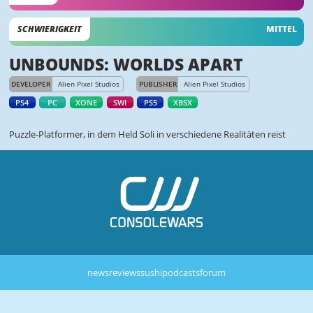
SCHWIERIGKEIT
MITTEL
UNBOUNDS: WORLDS APART
DEVELOPER
Alien Pixel Studios
PUBLISHER
Alien Pixel Studios
PS4
PC
XONE
SWI
PS5
XBSX
Puzzle-Platformer, in dem Held Soli in verschiedene Realitäten reist
news
reviews
sushi
podcasts
forum