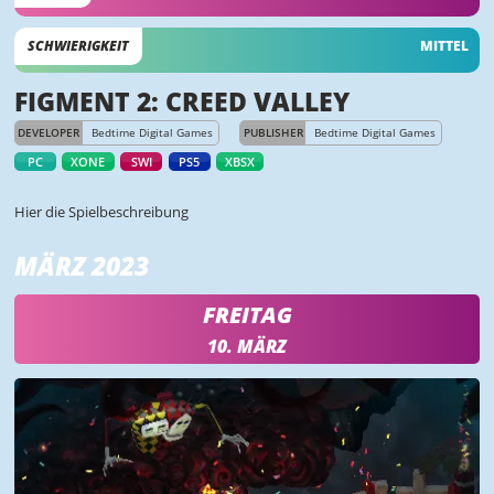
SCHWIERIGKEIT
MITTEL
FIGMENT 2: CREED VALLEY
DEVELOPER
Bedtime Digital Games
PUBLISHER
Bedtime Digital Games
PC
XONE
SWI
PS5
XBSX
Hier die Spielbeschreibung
MÄRZ 2023
FREITAG
10. MÄRZ