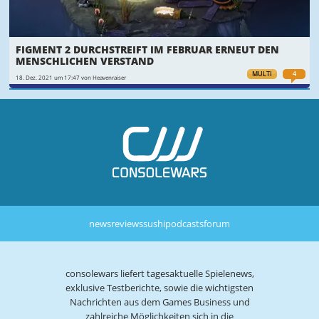
FIGMENT 2 DURCHSTREIFT IM FEBRUAR ERNEUT DEN
MENSCHLICHEN VERSTAND
MULTI
4
18. Dez. 2021 um 17:47 von Heavenraiser
news
reviews
sushi
podcasts
forum
consolewars liefert tagesaktuelle Spielenews,
exklusive Testberichte, sowie die wichtigsten
Nachrichten aus dem Games Business und
zahlreiche Möglichkeiten sich in die