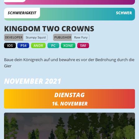
SCHWIERIGKEIT
SCHWER
KINGDOM TWO CROWNS
DEVELOPER
Stumpy Squid
PUBLISHER
Raw Fury
IOS
PS4
ANDR
PC
XONE
SWI
Baue dein Königreich auf und bewahre es vor der Bedrohung durch die
Gier
NOVEMBER 2021
DIENSTAG
16. NOVEMBER