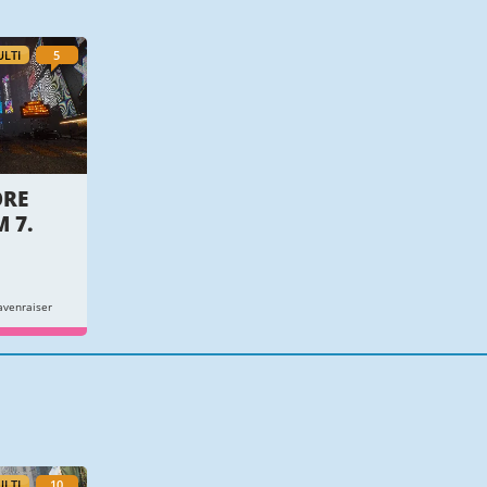
LTI
5
ORE
 7.
venraiser
LTI
10