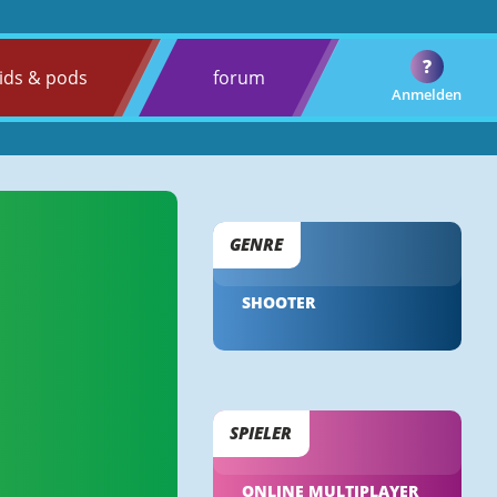
?
ids & pods
forum
Anmelden
GENRE
SHOOTER
SPIELER
ONLINE MULTIPLAYER