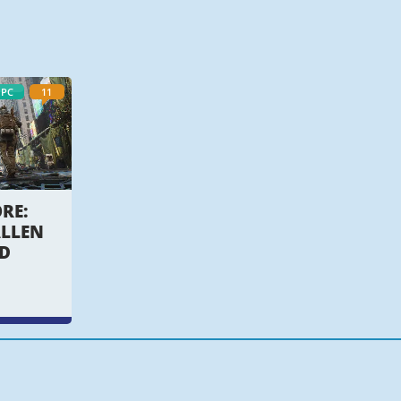
PC
11
RE:
ALLEN
D