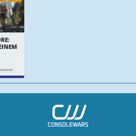
RE:
 EINEM
venraiser