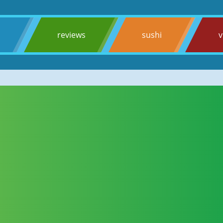
s
reviews
sushi
v