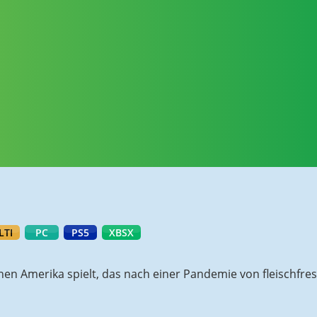
LTI
PC
PS5
XBSX
en Amerika spielt, das nach einer Pandemie von fleischfres