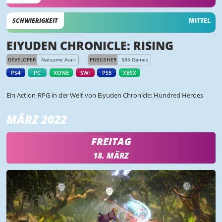
SCHWIERIGKEIT
MITTEL
EIYUDEN CHRONICLE: RISING
DEVELOPER
Natsume Atari
PUBLISHER
505 Games
PS4
PC
XONE
SWI
PS5
XBSX
Ein Action-RPG in der Welt von Eiyuden Chronicle: Hundred Heroes
MÄRZ 2022
FREITAG
18. MÄRZ