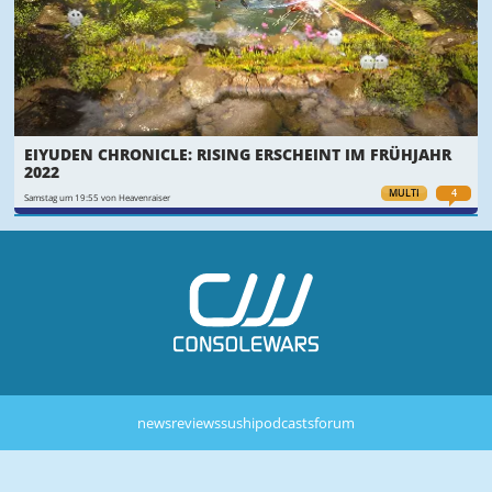
EIYUDEN CHRONICLE: RISING ERSCHEINT IM FRÜHJAHR
2022
MULTI
4
Samstag um 19:55 von Heavenraiser
news
reviews
sushi
podcasts
forum