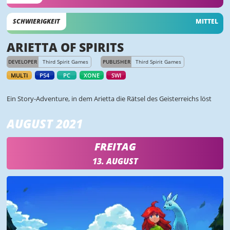
SCHWIERIGKEIT
MITTEL
ARIETTA OF SPIRITS
DEVELOPER
Third Spirit Games
PUBLISHER
Third Spirit Games
MULTI
PS4
PC
XONE
SWI
Ein Story-Adventure, in dem Arietta die Rätsel des Geisterreichs löst
AUGUST 2021
FREITAG
13. AUGUST