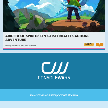
ARIETTA OF SPIRITS: EIN GEISTERHAFTES ACTION-
ADVENTURE
MULTI
2
Freitag um 18:04 von Heavenraiser
news
reviews
sushi
podcasts
forum