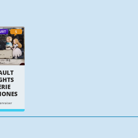
MRT
5
AULT
IGHTS
ERIE
HONES
enraiser