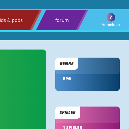
?
ids & pods
forum
Anmelden
GENRE
RPG
SPIELER
1 SPIELER