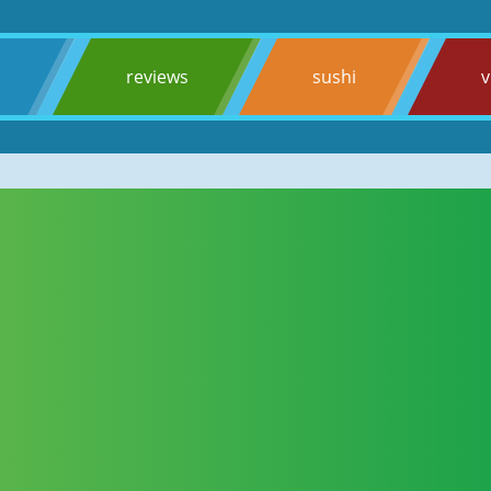
s
reviews
sushi
v