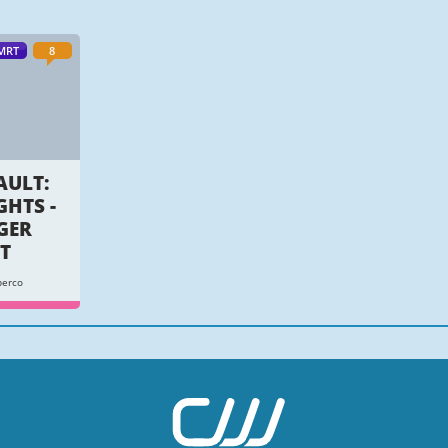
MRT
8
AULT:
GHTS -
GER
T
perco