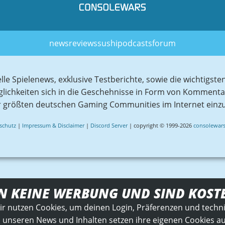
news
reviews
sushi
podcasts
forum
elle Spielenews, exklusive Testberichte, sowie die wichtig
glichkeiten sich in die Geschehnisse in Form von Komment
r größten deutschen Gaming Communities im Internet einz
schutz
|
Impressum & Disclaimer
|
Discord Server
| copyright © 1999-2026
consolewars
N KEINE WERBUNG UND SIND KOST
ir nutzen Cookies, um deinen Login, Präferenzen und techn
 unseren News und Inhalten setzen ihre eigenen Cookies auf