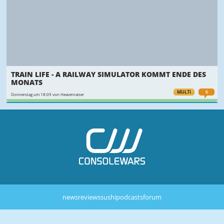
TRAIN LIFE - A RAILWAY SIMULATOR KOMMT ENDE DES
MONATS
MULTI
6
Donnerstag um 18:09 von Heavenraiser
news
reviews
sushi
podcasts
forum