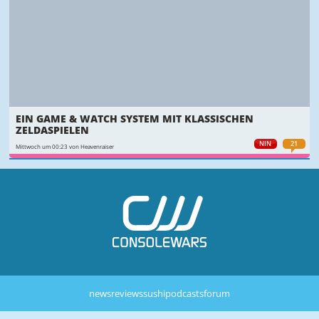
EIN GAME & WATCH SYSTEM MIT KLASSISCHEN
ZELDASPIELEN
NIN
21
Mittwoch um 00:23 von Heavenraiser
news
reviews
sushi
podcasts
forum