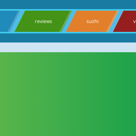
s
reviews
sushi
v