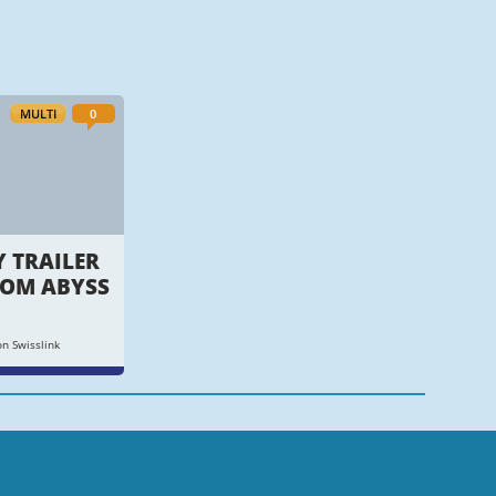
MULTI
0
 TRAILER
OM ABYSS
n Swisslink