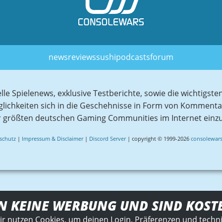
news
reviews
sushi
podcasts
forum
elle Spielenews, exklusive Testberichte, sowie die wichtig
glichkeiten sich in die Geschehnisse in Form von Komment
r größten deutschen Gaming Communities im Internet einz
schutz
|
Impressum & Disclaimer
|
Discord Server
| copyright © 1999-2026
consolewars
N KEINE WERBUNG UND SIND KOST
ir nutzen Cookies, um deinen Login, Präferenzen und techn