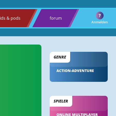
?
ids & pods
forum
Anmelden
GENRE
ACTION-ADVENTURE
SPIELER
ONLINE MULTIPLAYER