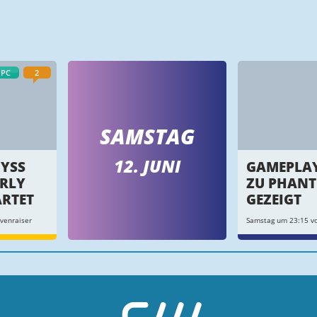
PC
2
SAMSTAG
12. JUNI
YSS
GAMEPLAY
ARLY
ZU PHANT
ARTET
GEZEIGT
venraiser
Samstag um 23:15 vo