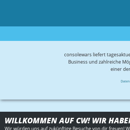
consolewars liefert tagesaktu
Business und zahlreiche Mö
einer de
Daten
WILLKOMMEN AUF CW! WIR HABE
Wir würden uns auf zukünftige Besuche von dir freuen! W