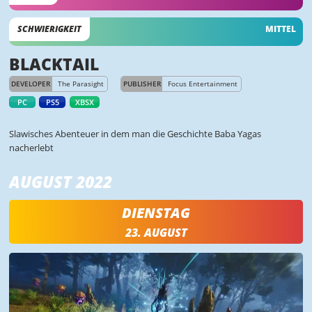
SCHWIERIGKEIT
MITTEL
BLACKTAIL
DEVELOPER
The Parasight
PUBLISHER
Focus Entertainment
PC
PS5
XBSX
Slawisches Abenteuer in dem man die Geschichte Baba Yagas
nacherlebt
AUGUST 2022
DIENSTAG
23. AUGUST