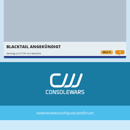
BLACKTAIL ANGEKÜNDIGT
MULTI
3
Samstag um 07:00 von Swisslink
news
reviews
sushi
podcasts
forum