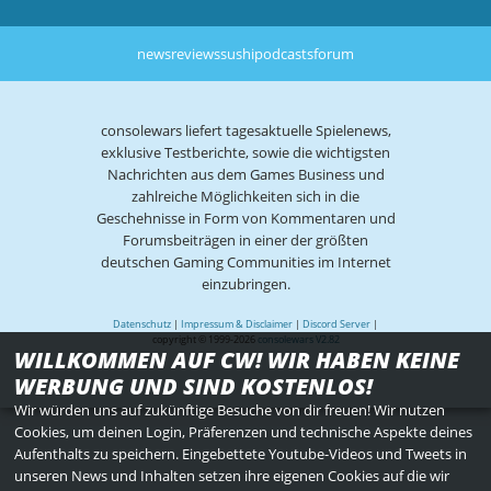
news
reviews
sushi
podcasts
forum
consolewars liefert tagesaktuelle Spielenews,
exklusive Testberichte, sowie die wichtigsten
Nachrichten aus dem Games Business und
zahlreiche Möglichkeiten sich in die
Geschehnisse in Form von Kommentaren und
Forumsbeiträgen in einer der größten
deutschen Gaming Communities im Internet
einzubringen.
Datenschutz
|
Impressum & Disclaimer
|
Discord Server
|
copyright © 1999-2026
consolewars V2.82
WILLKOMMEN AUF CW! WIR HABEN KEINE
WERBUNG UND SIND KOSTENLOS!
Wir würden uns auf zukünftige Besuche von dir freuen! Wir nutzen
Cookies, um deinen Login, Präferenzen und technische Aspekte deines
Aufenthalts zu speichern. Eingebettete Youtube-Videos und Tweets in
unseren News und Inhalten setzen ihre eigenen Cookies auf die wir