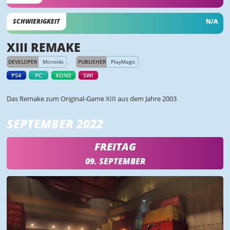
SCHWIERIGKEIT
N/A
XIII REMAKE
DEVELOPER
Microids
PUBLISHER
PlayMagic
PS4
PC
XONE
SWI
Das Remake zum Original-Game XIII aus dem Jahre 2003
SEPTEMBER 2022
FREITAG
09. SEPTEMBER