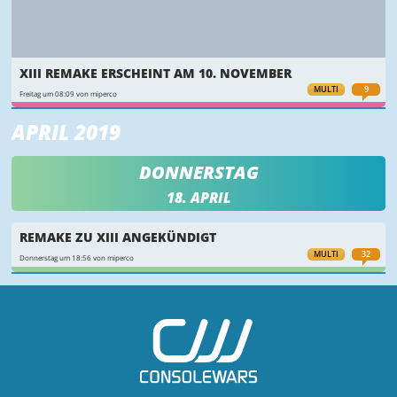
XIII REMAKE ERSCHEINT AM 10. NOVEMBER
MULTI
9
Freitag um 08:09 von miperco
APRIL 2019
DONNERSTAG
18. APRIL
REMAKE ZU XIII ANGEKÜNDIGT
MULTI
32
Donnerstag um 18:56 von miperco