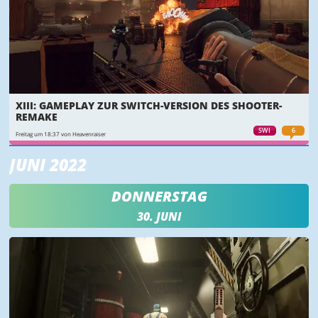
XIII: GAMEPLAY ZUR SWITCH-VERSION DES SHOOTER-
REMAKE
SWI
6
Freitag um 18:37 von Heavenraiser
JUNI 2022
DONNERSTAG
30. JUNI