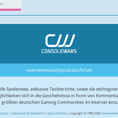
rco
news
reviews
sushi
podcasts
forum
elle Spielenews, exklusive Testberichte, sowie die wichtig
glichkeiten sich in die Geschehnisse in Form von Komment
r größten deutschen Gaming Communities im Internet einz
schutz
|
Impressum & Disclaimer
|
Discord Server
| copyright © 1999-2026
consolewars