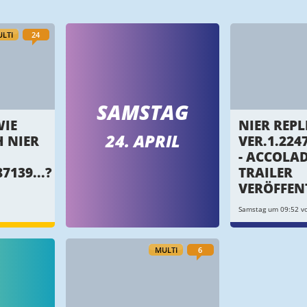
LTI
24
SAMSTAG
WIE
NIER REP
24. APRIL
H NIER
VER.1.2247
- ACCOLAD
7139...?
TRAILER
VERÖFFEN
Samstag um 09:52 v
MULTI
6