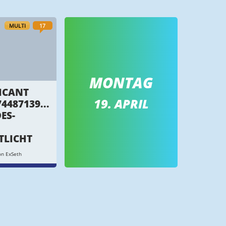
MULTI
17
MONTAG
LICANT
19. APRIL
4487139...
ES-
TLICHT
on ExSeth