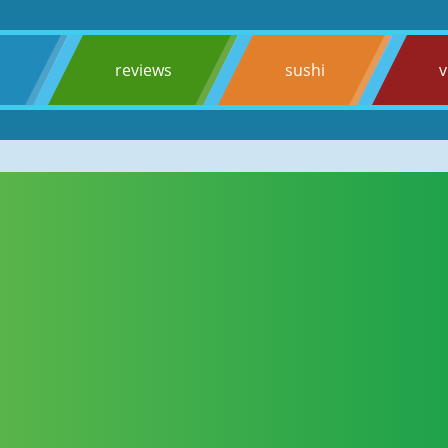
s
reviews
sushi
v