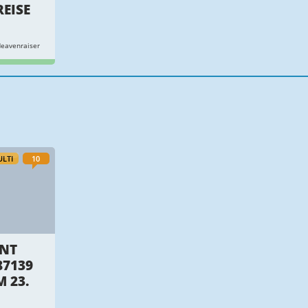
REISE
eavenraiser
LTI
10
ANT
87139
 23.