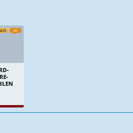
LTI
41
RD-
RE-
HLEN