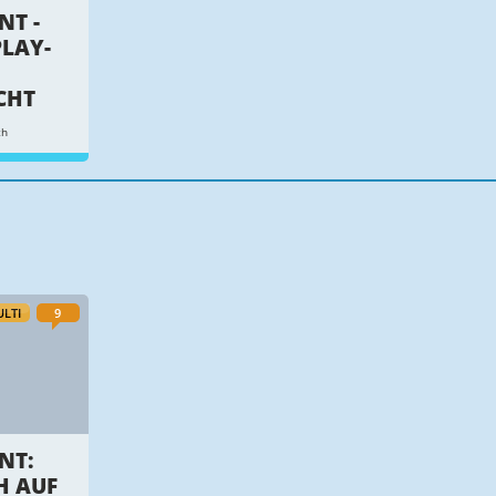
NT -
LAY-
CHT
th
LTI
9
NT:
H AUF