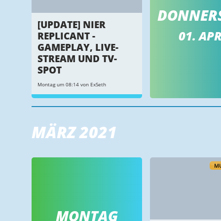
DONNER
[UPDATE] NIER
01. APR
REPLICANT -
GAMEPLAY, LIVE-
STREAM UND TV-
SPOT
Montag um 08:14 von ExSeth
MÄRZ 2021
MU
MONTAG