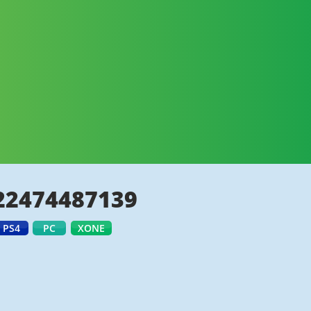
22474487139
PS4
PC
XONE