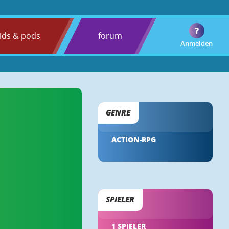
?
ids & pods
forum
Anmelden
GENRE
ACTION-RPG
SPIELER
1 SPIELER