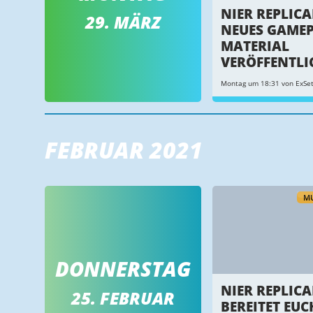
NIER REPLICA
29. MÄRZ
NEUES GAMEP
MATERIAL
VERÖFFENTLI
Montag um 18:31 von ExSe
FEBRUAR 2021
MU
DONNERSTAG
NIER REPLICA
25. FEBRUAR
BEREITET EUC