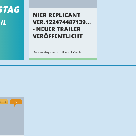
STAG
NIER REPLICANT
IL
VER.122474487139...
- NEUER TRAILER
VERÖFFENTLICHT
Donnerstag um 08:58 von ExSeth
LTI
5