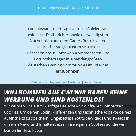
news
reviews
sushi
podcasts
forum
consolewars liefert tagesaktuelle Spielenews,
exklusive Testberichte, sowie die wichtigsten
Nachrichten aus dem Games Business und
zahlreiche Möglichkeiten sich in die
Geschehnisse in Form von Kommentaren und
Forumsbeiträgen in einer der größten
deutschen Gaming Communities im Internet
einzubringen.
Datenschutz
|
Impressum & Disclaimer
|
Discord Server
|
copyright © 1999-2026
consolewars V2.82
WILLKOMMEN AUF CW! WIR HABEN KEINE
WERBUNG UND SIND KOSTENLOS!
Wir würden uns auf zukünftige Besuche von dir freuen! Wir nutzen
Cookies, um deinen Login, Präferenzen und technische Aspekte deines
Aufenthalts zu speichern. Eingebettete Youtube-Videos und Tweets in
unseren News und Inhalten setzen ihre eigenen Cookies auf die wir
keinen Einfluss haben!