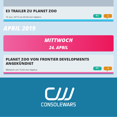
E3 TRAILER ZU PLANET ZOO
PC
2
10. Jun. 2019 um 20:44 von miperco
APRIL 2019
MITTWOCH
24. APRIL
PLANET ZOO VON FRONTIER DEVELOPMENTS
ANGEKÜNDIGT
PC
3
Mittwoch um 15:43 von miperco