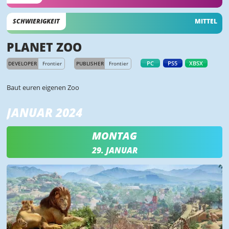
SCHWIERIGKEIT
MITTEL
PLANET ZOO
PC
PS5
XBSX
DEVELOPER
Frontier
PUBLISHER
Frontier
Baut euren eigenen Zoo
JANUAR 2024
MONTAG
29. JANUAR