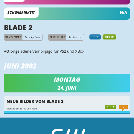
SCHWIERIGKEIT
N/A
BLADE 2
PS2
XBOX
DEVELOPER
Mucky Foot
PUBLISHER
Activision
Actiongeladene Vampirjagd für PS2 und XBox.
JUNI 2002
MONTAG
24. JUNI
NEUE BILDER VON BLADE 2
XBOX
2
Montag um 15:42 von Jubei