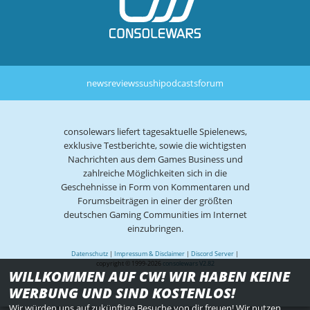
news
reviews
sushi
podcasts
forum
consolewars liefert tagesaktuelle Spielenews,
exklusive Testberichte, sowie die wichtigsten
Nachrichten aus dem Games Business und
zahlreiche Möglichkeiten sich in die
Geschehnisse in Form von Kommentaren und
Forumsbeiträgen in einer der größten
deutschen Gaming Communities im Internet
einzubringen.
Datenschutz
|
Impressum & Disclaimer
|
Discord Server
|
copyright © 1999-2026
consolewars V2.82
WILLKOMMEN AUF CW! WIR HABEN KEINE
WERBUNG UND SIND KOSTENLOS!
Wir würden uns auf zukünftige Besuche von dir freuen! Wir nutzen