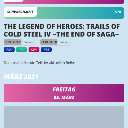
SCHWIERIGKEIT
N/A
THE LEGEND OF HEROES: TRAILS OF
COLD STEEL IV ~THE END OF SAGA~
DEVELOPER
Falcom
PUBLISHER
Falcom
PS4
PC
SWI
PS5
Der abschließende Teil der aktuellen Reihe
MÄRZ 2021
FREITAG
05. MÄRZ