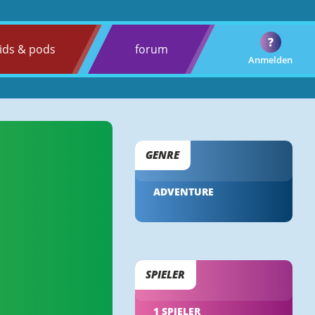
?
ids & pods
forum
Anmelden
GENRE
ADVENTURE
SPIELER
1 SPIELER