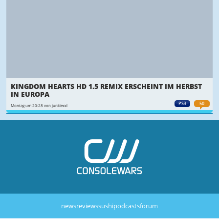
KINGDOM HEARTS HD 1.5 REMIX ERSCHEINT IM HERBST
IN EUROPA
PS3
50
Montag um 20:28 von junkiexxl
news
reviews
sushi
podcasts
forum