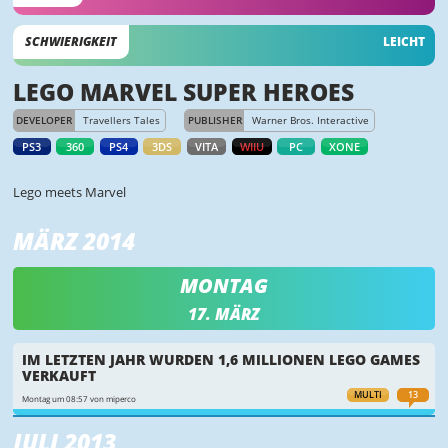
SCHWIERIGKEIT
LEICHT
LEGO MARVEL SUPER HEROES
DEVELOPER
Travellers Tales
PUBLISHER
Warner Bros. Interactive
PS3
360
PS4
3DS
VITA
WIIU
PC
XONE
Lego meets Marvel
MÄRZ 2014
MONTAG
17. MÄRZ
IM LETZTEN JAHR WURDEN 1,6 MILLIONEN LEGO GAMES
VERKAUFT
MULTI
13
Montag um 08:57 von miperco
JULI 2013