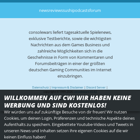
news
reviews
sushi
podcasts
forum
consolewars liefert tagesaktuelle Spielenews,
exklusive Testberichte, sowie die wichtigsten
Nachrichten aus dem Games Business und
zahlreiche Möglichkeiten sich in die
Geschehnisse in Form von Kommentaren und
Forumsbeiträgen in einer der größten
deutschen Gaming Communities im Internet
einzubringen.
Datenschutz
|
Impressum & Disclaimer
|
Discord Server
|
copyright © 1999-2026
consolewars V2.82
WILLKOMMEN AUF CW! WIR HABEN KEINE
WERBUNG UND SIND KOSTENLOS!
Wir würden uns auf zukünftige Besuche von dir freuen! Wir nutzen
Cookies, um deinen Login, Präferenzen und technische Aspekte deines
Aufenthalts zu speichern. Eingebettete Youtube-Videos und Tweets in
unseren News und Inhalten setzen ihre eigenen Cookies auf die wir
keinen Einfluss haben!