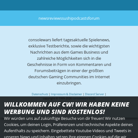
news
reviews
sushi
podcasts
forum
consolewars liefert tagesaktuelle Spielenews,
exklusive Testberichte, sowie die wichtigsten
Nachrichten aus dem Games Business und
zahlreiche Möglichkeiten sich in die
Geschehnisse in Form von Kommentaren und
Forumsbeiträgen in einer der größten
deutschen Gaming Communities im Internet
einzubringen.
Datenschutz
|
Impressum & Disclaimer
|
Discord Server
|
copyright © 1999-2026
consolewars V2.82
WILLKOMMEN AUF CW! WIR HABEN KEINE
WERBUNG UND SIND KOSTENLOS!
Wir würden uns auf zukünftige Besuche von dir freuen! Wir nutzen
Cookies, um deinen Login, Präferenzen und technische Aspekte deines
Aufenthalts zu speichern. Eingebettete Youtube-Videos und Tweets in
unseren News und Inhalten setzen ihre eigenen Cookies auf die wir