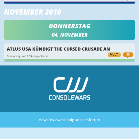
NOVEMBER 2010
DONNERSTAG
04. NOVEMBER
ATLUS USA KÜNDIGT THE CURSED CRUSADE AN
MULTI
35
Donnerstag um 19:39 von junkiexxl
news
reviews
sushi
podcasts
forum