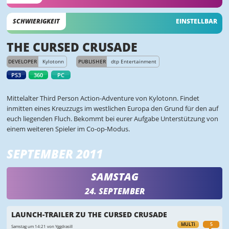
SCHWIERIGKEIT
EINSTELLBAR
THE CURSED CRUSADE
DEVELOPER
Kylotonn
PUBLISHER
dtp Entertainment
PS3
360
PC
Mittelalter Third Person Action-Adventure von Kylotonn. Findet
inmitten eines Kreuzzugs im westlichen Europa den Grund für den auf
euch liegenden Fluch. Bekommt bei eurer Aufgabe Unterstützung von
einem weiteren Spieler im Co-op-Modus.
SEPTEMBER 2011
SAMSTAG
24. SEPTEMBER
LAUNCH-TRAILER ZU THE CURSED CRUSADE
MULTI
5
Samstag um 14:21 von Yggdrasill