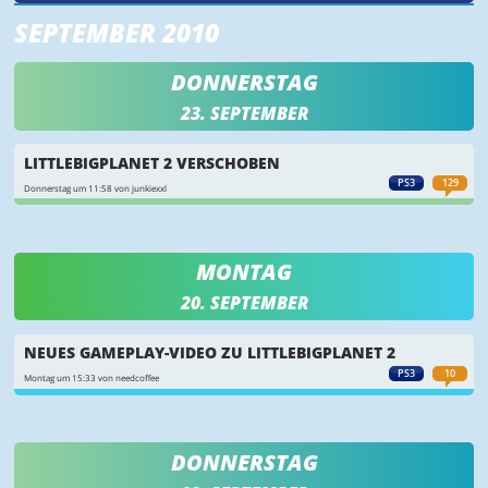
SEPTEMBER 2010
DONNERSTAG
23. SEPTEMBER
LITTLEBIGPLANET 2 VERSCHOBEN
PS3
129
Donnerstag um 11:58 von junkiexxl
MONTAG
20. SEPTEMBER
NEUES GAMEPLAY-VIDEO ZU LITTLEBIGPLANET 2
PS3
10
Montag um 15:33 von needcoffee
DONNERSTAG