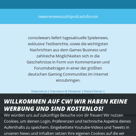
news
reviews
sushi
podcasts
forum
consolewars liefert tagesaktuelle Spielenews,
exklusive Testberichte, sowie die wichtigsten
Nachrichten aus dem Games Business und
zahlreiche Möglichkeiten sich in die
Geschehnisse in Form von Kommentaren und
Forumsbeiträgen in einer der größten
deutschen Gaming Communities im Internet
einzubringen.
Datenschutz
|
Impressum & Disclaimer
|
Discord Server
|
copyright © 1999-2026
consolewars V2.82
WILLKOMMEN AUF CW! WIR HABEN KEINE
WERBUNG UND SIND KOSTENLOS!
Wir würden uns auf zukünftige Besuche von dir freuen! Wir nutzen
Cookies, um deinen Login, Präferenzen und technische Aspekte deines
Aufenthalts zu speichern. Eingebettete Youtube-Videos und Tweets in
unseren News und Inhalten setzen ihre eigenen Cookies auf die wir