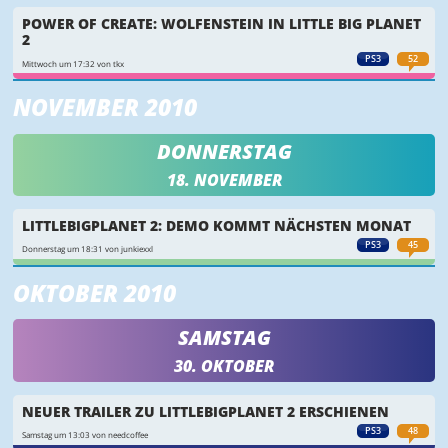
POWER OF CREATE: WOLFENSTEIN IN LITTLE BIG PLANET
2
PS3
52
Mittwoch um 17:32 von tkx
NOVEMBER 2010
DONNERSTAG
18. NOVEMBER
LITTLEBIGPLANET 2: DEMO KOMMT NÄCHSTEN MONAT
PS3
45
Donnerstag um 18:31 von junkiexxl
OKTOBER 2010
SAMSTAG
30. OKTOBER
NEUER TRAILER ZU LITTLEBIGPLANET 2 ERSCHIENEN
PS3
48
Samstag um 13:03 von needcoffee