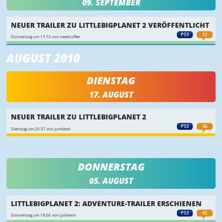
09. SEPTEMBER
NEUER TRAILER ZU LITTLEBIGPLANET 2 VERÖFFENTLICHT
PS3
12
Donnerstag um 17:10 von needcoffee
AUGUST 2010
DIENSTAG
17. AUGUST
NEUER TRAILER ZU LITTLEBIGPLANET 2
PS3
36
Dienstag um 20:37 von junkiexxl
DONNERSTAG
05. AUGUST
LITTLEBIGPLANET 2: ADVENTURE-TRAILER ERSCHIENEN
PS3
42
Donnerstag um 18:06 von junkiexxl