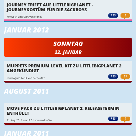
JOURNEY TRIFFT AUF LITTLEBIGPLANET -
JOURNEYKOSTÜM FÜR DIE SACKBOYS
PS3
5
Mittwoch um 09:16 von stoney
JANUAR 2012
SONNTAG
22. JANUAR
MUPPETS PREMIUM LEVEL KIT ZU LITTLEBIGPLANET 2
ANGEKÜNDIGT
PS3
29
Sonntag um 14:14 von needcoffee
AUGUST 2011
MOVE PACK ZU LITTLEBIGPLANET 2: RELEASETERMIN
ENTHÜLLT
PS3
7
21. Aug. 2011 um 12:01 von needcoffee
JANUAR 2011