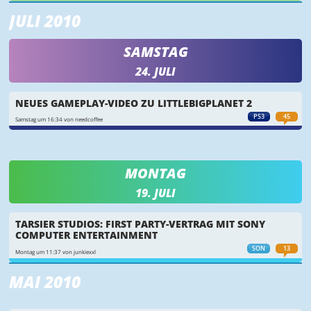
JULI 2010
SAMSTAG
24. JULI
NEUES GAMEPLAY-VIDEO ZU LITTLEBIGPLANET 2
PS3
45
Samstag um 16:34 von needcoffee
MONTAG
19. JULI
TARSIER STUDIOS: FIRST PARTY-VERTRAG MIT SONY
COMPUTER ENTERTAINMENT
SON
13
Montag um 11:37 von junkiexxl
MAI 2010