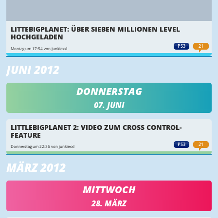
LITTEBIGPLANET: ÜBER SIEBEN MILLIONEN LEVEL
HOCHGELADEN
PS3
21
Montag um 17:54 von junkiexxl
JUNI 2012
DONNERSTAG
07. JUNI
LITTLEBIGPLANET 2: VIDEO ZUM CROSS CONTROL-
FEATURE
PS3
21
Donnerstag um 22:36 von junkiexxl
MÄRZ 2012
MITTWOCH
28. MÄRZ