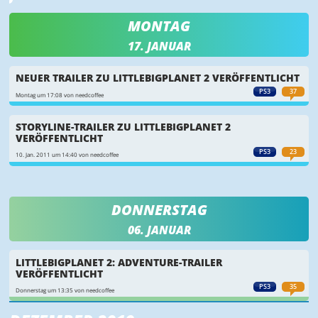
MONTAG
17. JANUAR
NEUER TRAILER ZU LITTLEBIGPLANET 2 VERÖFFENTLICHT
PS3
37
Montag um 17:08 von needcoffee
STORYLINE-TRAILER ZU LITTLEBIGPLANET 2
VERÖFFENTLICHT
PS3
23
10. Jan. 2011 um 14:40 von needcoffee
DONNERSTAG
06. JANUAR
LITTLEBIGPLANET 2: ADVENTURE-TRAILER
VERÖFFENTLICHT
PS3
35
Donnerstag um 13:35 von needcoffee