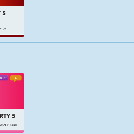
 5
Sauce
NGC
4
RTY 5
OXmcCLOUDd