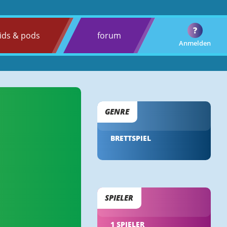
?
ids & pods
forum
Anmelden
GENRE
BRETTSPIEL
SPIELER
1 SPIELER