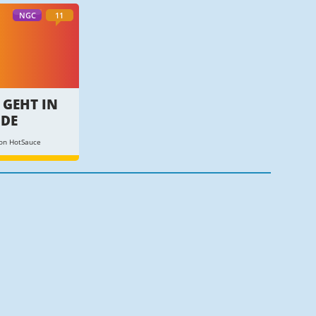
NGC
11
 GEHT IN
NDE
on HotSauce