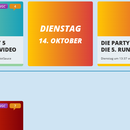
NGC
4
DIENSTAG
14. OKTOBER
 5
DIE PARTY
VIDEO
DIE 5. RU
HotSauce
Dienstag um 13:37 v
NGC
7