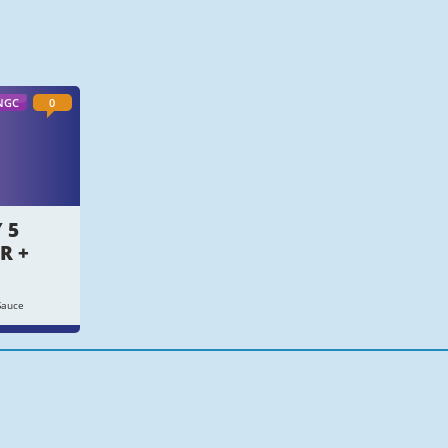
NGC
0
 5
R +
Sauce