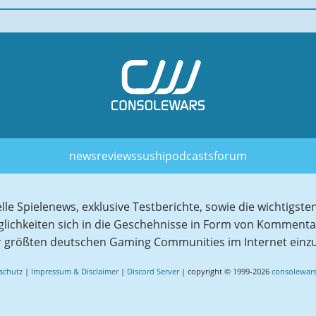
news
reviews
sushi
podcasts
forum
elle Spielenews, exklusive Testberichte, sowie die wichtig
glichkeiten sich in die Geschehnisse in Form von Komment
r größten deutschen Gaming Communities im Internet einz
schutz
|
Impressum & Disclaimer
|
Discord Server
| copyright © 1999-2026
consolewars