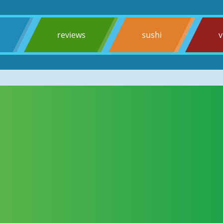
s
reviews
sushi
v