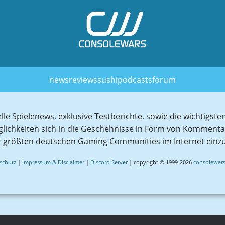
news
reviews
sushi
podcasts
forum
elle Spielenews, exklusive Testberichte, sowie die wichtig
glichkeiten sich in die Geschehnisse in Form von Komment
r größten deutschen Gaming Communities im Internet einz
schutz
|
Impressum & Disclaimer
|
Discord Server
| copyright © 1999-2026
consolewars