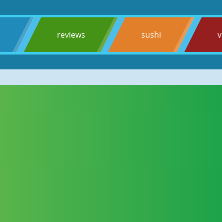
s
reviews
sushi
v