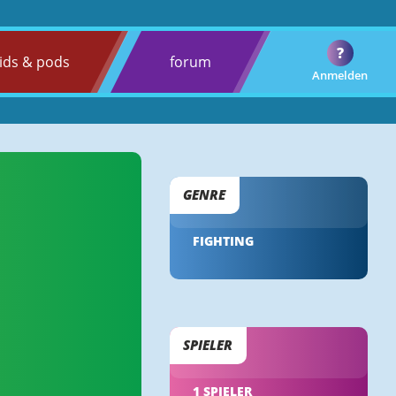
?
ids & pods
forum
Anmelden
GENRE
FIGHTING
SPIELER
1 SPIELER