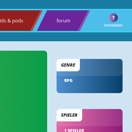
?
ids & pods
forum
Anmelden
GENRE
RPG
SPIELER
1 SPIELER