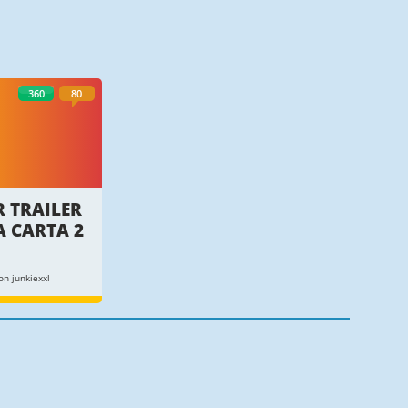
360
80
R TRAILER
 CARTA 2
n junkiexxl