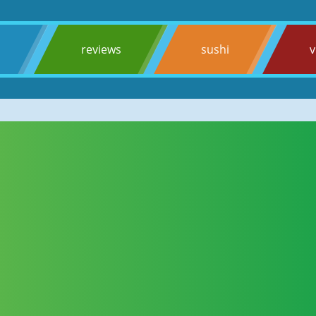
s
reviews
sushi
v