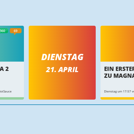
360
69
DIENSTAG
21. APRIL
A 2
EIN ERSTE
N
ZU MAGNA
HotSauce
Dienstag um 17:57 vo