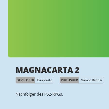
MAGNACARTA 2
DEVELOPER
Banpresto
PUBLISHER
Namco Bandai
Nachfolger des PS2-RPGs.