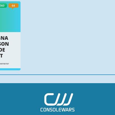
360
64
GNA
SON
DE
T
pwnerer