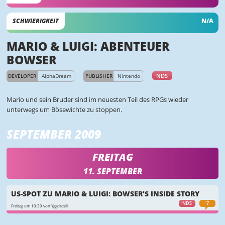
SCHWIERIGKEIT
N/A
MARIO & LUIGI: ABENTEUER
BOWSER
NDS
DEVELOPER
AlphaDream
PUBLISHER
Nintendo
Mario und sein Bruder sind im neuesten Teil des RPGs wieder
unterwegs um Bösewichte zu stoppen.
SEPTEMBER 2009
FREITAG
11. SEPTEMBER
US-SPOT ZU MARIO & LUIGI: BOWSER'S INSIDE STORY
NDS
7
Freitag um 10:39 von Yggdrasill