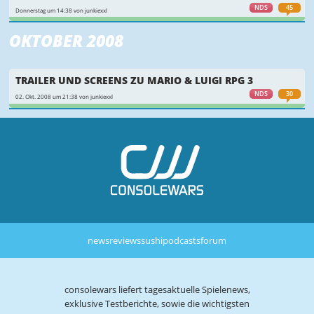
NDS
45
Donnerstag um 14:38 von junkiexxl
OKTOBER 2008
TRAILER UND SCREENS ZU MARIO & LUIGI RPG 3
NDS
30
02. Okt. 2008 um 21:38 von junkiexxl
news
reviews
sushi
podcasts
forum
consolewars liefert tagesaktuelle Spielenews,
exklusive Testberichte, sowie die wichtigsten