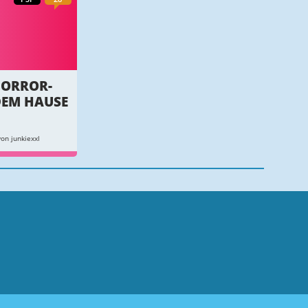
HORROR-
DEM HAUSE
on junkiexxl