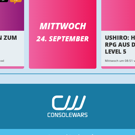
MITTWOCH
24. SEPTEMBER
N ZUM
USHIRO: 
RPG AUS 
LEVEL 5
xxl
Mittwoch um 08:51 v