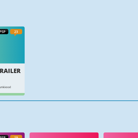
PSP
23
TRAILER
nkiexxl
PSP
19