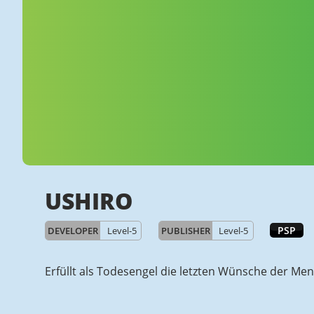
USHIRO
PSP
DEVELOPER
Level-5
PUBLISHER
Level-5
Erfüllt als Todesengel die letzten Wünsche der Me