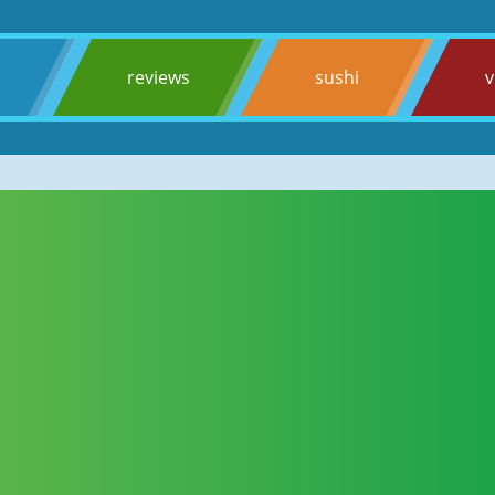
s
reviews
sushi
v