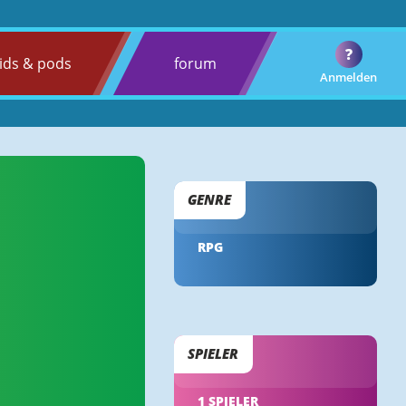
?
ids & pods
forum
Anmelden
GENRE
RPG
SPIELER
1 SPIELER