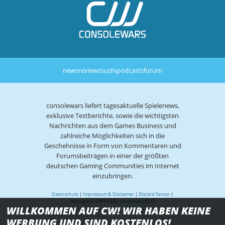
news
reviews
sushi
podcasts
forum
consolewars liefert tagesaktuelle Spielenews,
exklusive Testberichte, sowie die wichtigsten
Nachrichten aus dem Games Business und
zahlreiche Möglichkeiten sich in die
Geschehnisse in Form von Kommentaren und
Forumsbeiträgen in einer der größten
deutschen Gaming Communities im Internet
einzubringen.
Datenschutz
|
Impressum & Disclaimer
|
Discord Server
|
copyright © 1999-2026
consolewars V2.82
WILLKOMMEN AUF CW! WIR HABEN KEINE
WERBUNG UND SIND KOSTENLOS!