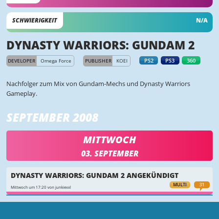
SCHWIERIGKEIT
N/A
DYNASTY WARRIORS: GUNDAM 2
PS2
PS3
360
DEVELOPER
Omega Force
PUBLISHER
KOEI
Nachfolger zum Mix von Gundam-Mechs und Dynasty Warriors
Gameplay.
SEPTEMBER 2008
MITTWOCH
03. SEPTEMBER
DYNASTY WARRIORS: GUNDAM 2 ANGEKÜNDIGT
MULTI
31
Mittwoch um 17:20 von junkiexxl