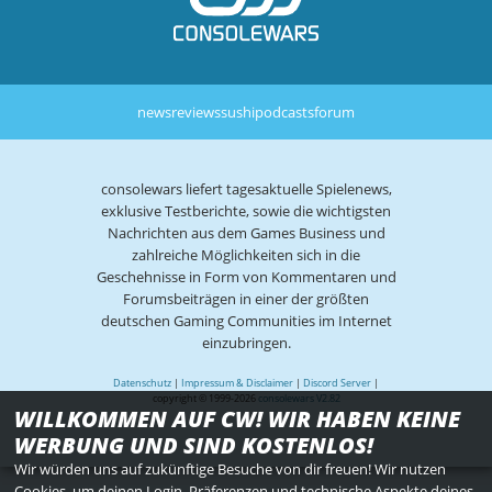
news
reviews
sushi
podcasts
forum
consolewars liefert tagesaktuelle Spielenews,
exklusive Testberichte, sowie die wichtigsten
Nachrichten aus dem Games Business und
zahlreiche Möglichkeiten sich in die
Geschehnisse in Form von Kommentaren und
Forumsbeiträgen in einer der größten
deutschen Gaming Communities im Internet
einzubringen.
Datenschutz
|
Impressum & Disclaimer
|
Discord Server
|
copyright © 1999-2026
consolewars V2.82
WILLKOMMEN AUF CW! WIR HABEN KEINE
WERBUNG UND SIND KOSTENLOS!
Wir würden uns auf zukünftige Besuche von dir freuen! Wir nutzen
Cookies, um deinen Login, Präferenzen und technische Aspekte deines