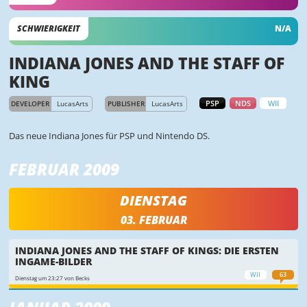
SCHWIERIGKEIT
N/A
INDIANA JONES AND THE STAFF OF
KING
PSP
NDS
WII
DEVELOPER
LucasArts
PUBLISHER
LucasArts
Das neue Indiana Jones für PSP und Nintendo DS.
FEBRUAR 2009
DIENSTAG
03. FEBRUAR
INDIANA JONES AND THE STAFF OF KINGS: DIE ERSTEN
INGAME-BILDER
WII
63
Dienstag um 23:27 von Becks