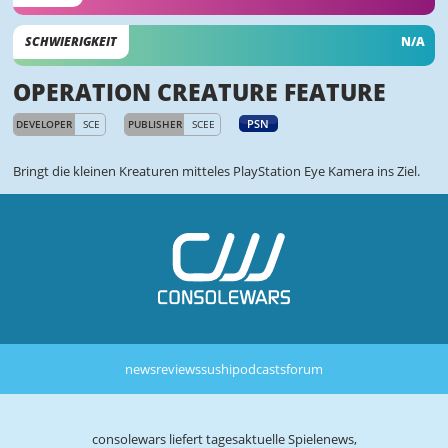
SCHWIERIGKEIT
N/A
OPERATION CREATURE FEATURE
PSN
DEVELOPER
SCE
PUBLISHER
SCEE
Bringt die kleinen Kreaturen mitteles PlayStation Eye Kamera ins Ziel.
news
reviews
sushi
podcasts
forum
consolewars liefert tagesaktuelle Spielenews,