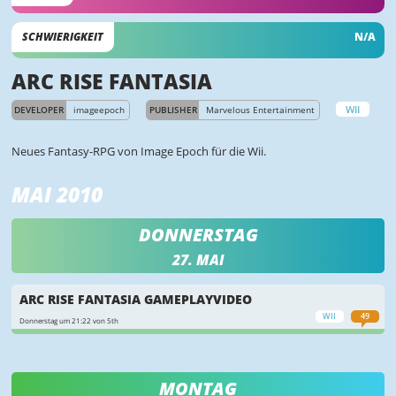
SCHWIERIGKEIT
N/A
ARC RISE FANTASIA
WII
DEVELOPER
imageepoch
PUBLISHER
Marvelous Entertainment
Neues Fantasy-RPG von Image Epoch für die Wii.
MAI 2010
DONNERSTAG
27. MAI
ARC RISE FANTASIA GAMEPLAYVIDEO
WII
49
Donnerstag um 21:22 von 5th
MONTAG