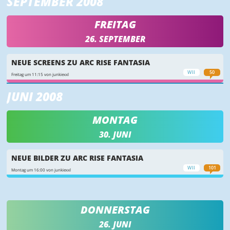
SEPTEMBER 2008
FREITAG
26. SEPTEMBER
NEUE SCREENS ZU ARC RISE FANTASIA
WII
50
Freitag um 11:15 von junkiexxl
JUNI 2008
MONTAG
30. JUNI
NEUE BILDER ZU ARC RISE FANTASIA
WII
101
Montag um 16:00 von junkiexxl
DONNERSTAG
26. JUNI