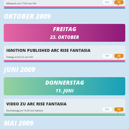
WII
43
Mittwoch um 17:03 von 5th
OKTOBER 2009
FREITAG
23. OKTOBER
IGNITION PUBLISHED ARC RISE FANTASIA
WII
20
Freitag um 02:22 von 5th
JUNI 2009
DONNERSTAG
11. JUNI
VIDEO ZU ARC RISE FANTASIA
WII
24
Donnerstag um 14:39 von Harlock
MAI 2009