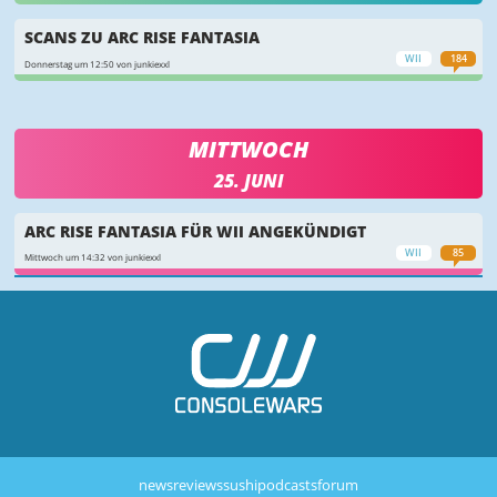
SCANS ZU ARC RISE FANTASIA
WII
184
Donnerstag um 12:50 von junkiexxl
MITTWOCH
25. JUNI
ARC RISE FANTASIA FÜR WII ANGEKÜNDIGT
WII
85
Mittwoch um 14:32 von junkiexxl
news
reviews
sushi
podcasts
forum