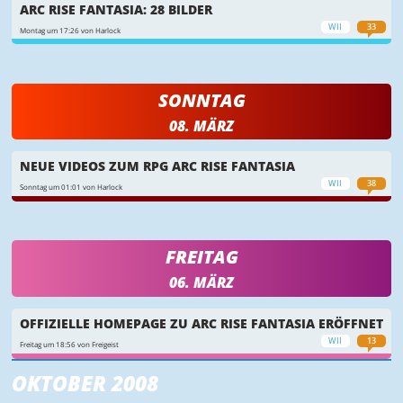
ARC RISE FANTASIA: 28 BILDER
WII
33
Montag um 17:26 von Harlock
SONNTAG
08. MÄRZ
NEUE VIDEOS ZUM RPG ARC RISE FANTASIA
WII
38
Sonntag um 01:01 von Harlock
FREITAG
06. MÄRZ
OFFIZIELLE HOMEPAGE ZU ARC RISE FANTASIA ERÖFFNET
WII
13
Freitag um 18:56 von Freigeist
OKTOBER 2008