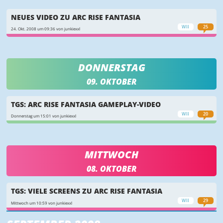
NEUES VIDEO ZU ARC RISE FANTASIA
WII
25
24. Okt. 2008 um 09:36 von junkiexxl
DONNERSTAG
09. OKTOBER
TGS: ARC RISE FANTASIA GAMEPLAY-VIDEO
WII
20
Donnerstag um 15:01 von junkiexxl
MITTWOCH
08. OKTOBER
TGS: VIELE SCREENS ZU ARC RISE FANTASIA
WII
29
Mittwoch um 10:59 von junkiexxl