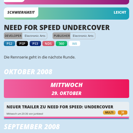
SCHWIERIGKEIT
LEICHT
NEED FOR SPEED UNDERCOVER
DEVELOPER
Electronic Arts
PUBLISHER
Electronic Arts
PS2
PSP
PS3
NDS
360
WII
Die Rennserie geht in die nächste Runde.
OKTOBER 2008
MITTWOCH
29. OKTOBER
NEUER TRAILER ZU NEED FOR SPEED: UNDERCOVER
MULTI
38
Mittwoch um 20:36 von junkiexxl
SEPTEMBER 2008