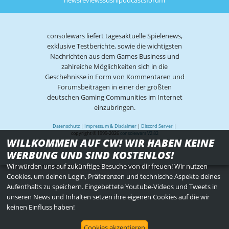
news
reviews
sushi
podcasts
forum
consolewars liefert tagesaktuelle Spielenews,
exklusive Testberichte, sowie die wichtigsten
Nachrichten aus dem Games Business und
zahlreiche Möglichkeiten sich in die
Geschehnisse in Form von Kommentaren und
Forumsbeiträgen in einer der größten
deutschen Gaming Communities im Internet
einzubringen.
Datenschutz
|
Impressum & Disclaimer
|
Discord Server
|
copyright © 1999-2026
consolewars V2.82
WILLKOMMEN AUF CW! WIR HABEN KEINE
WERBUNG UND SIND KOSTENLOS!
Wir würden uns auf zukünftige Besuche von dir freuen! Wir nutzen
Cookies, um deinen Login, Präferenzen und technische Aspekte deines
Aufenthalts zu speichern. Eingebettete Youtube-Videos und Tweets in
unseren News und Inhalten setzen ihre eigenen Cookies auf die wir
keinen Einfluss haben!
Cookies akzeptieren