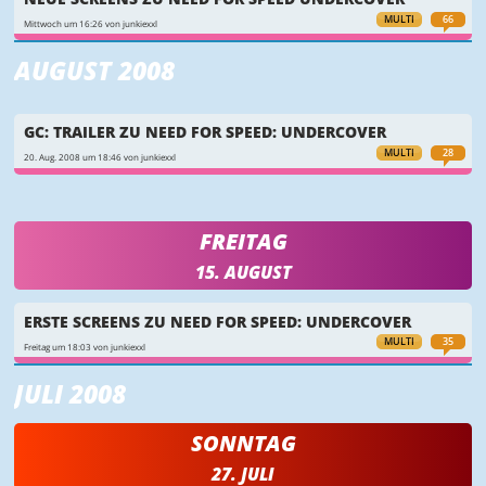
MULTI
66
Mittwoch um 16:26 von junkiexxl
AUGUST 2008
GC: TRAILER ZU NEED FOR SPEED: UNDERCOVER
MULTI
28
20. Aug. 2008 um 18:46 von junkiexxl
FREITAG
15. AUGUST
ERSTE SCREENS ZU NEED FOR SPEED: UNDERCOVER
MULTI
35
Freitag um 18:03 von junkiexxl
JULI 2008
SONNTAG
27. JULI