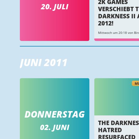
2K GAMES
20. JULI
VERSCHIEBT 
DARKNESS II 
2012!
Mittwoch um 20:18 von Bir
JUNI 2011
MU
DONNERSTAG
THE DARKNESS
02. JUNI
HATRED
RESURFACED