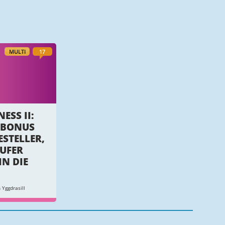
MULTI
17
ESS II:
RBONUS
STELLER,
ÄUFER
N DIE
 Yggdrasill