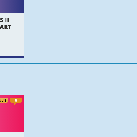
 II
LÄRT
LTI
8