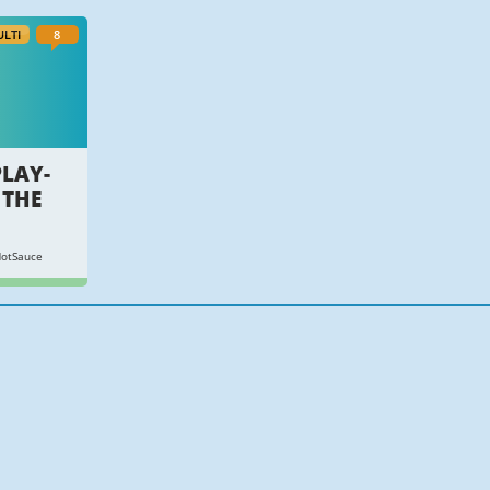
LTI
8
LAY-
 THE
HotSauce