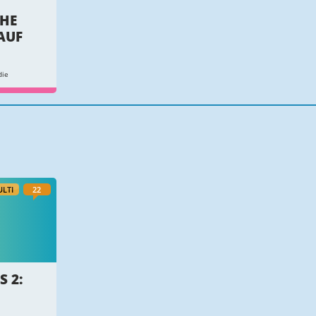
THE
AUF
die
LTI
22
 2: