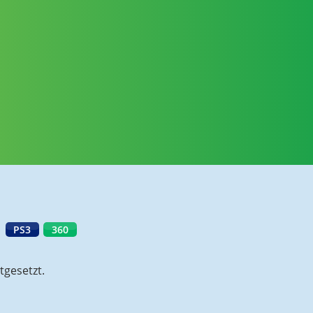
PS3
360
tgesetzt.