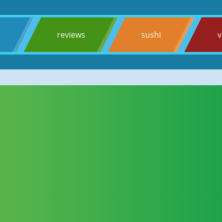
s
reviews
sushi
v