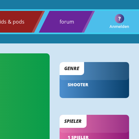
?
ids & pods
forum
Anmelden
GENRE
SHOOTER
SPIELER
1 SPIELER