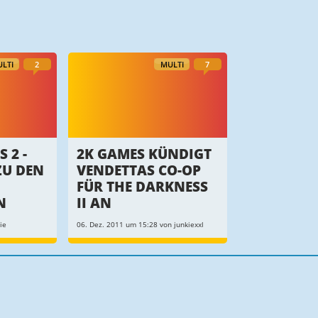
LTI
2
MULTI
7
 2 -
2K GAMES KÜNDIGT
ZU DEN
VENDETTAS CO-OP
FÜR THE DARKNESS
N
II AN
ie
06. Dez. 2011 um 15:28 von junkiexxl