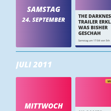
SAMSTAG
THE DARKNESS
24. SEPTEMBER
TRAILER ERK
WAS BISHER
GESCHAH
Samstag um 17:04 von 5th
JULI 2011
MU
MITTWOCH