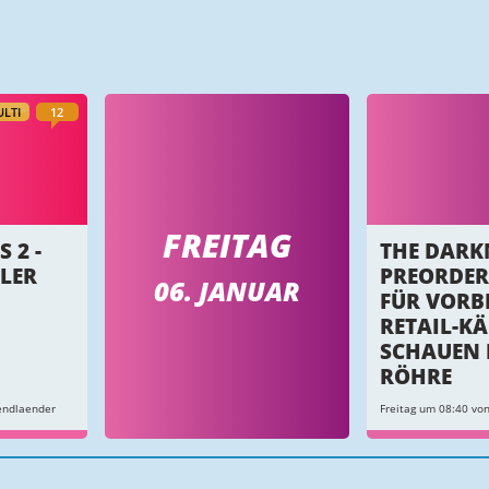
LTI
12
FREITAG
 2 -
THE DARKN
LER
PREORDE
06. JANUAR
FÜR VORBE
RETAIL-K
SCHAUEN I
RÖHRE
endlaender
Freitag um 08:40 von